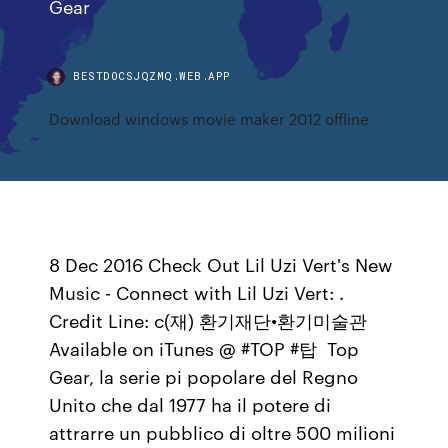
Gear
BESTDOCSJQZMQ.WEB.APP
Download windows movie maker 2012 offline
8 Dec 2016 Check Out Lil Uzi Vert's New
Music - Connect with Lil Uzi Vert: .
Credit Line: c(재) 환기재단•환기미술관
Available on iTunes @ #TOP #탑 Top
Gear, la serie pi popolare del Regno
Unito che dal 1977 ha il potere di
attrarre un pubblico di oltre 500 milioni