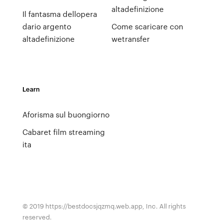
altadefinizione
Il fantasma dellopera
dario argento
Come scaricare con
altadefinizione
wetransfer
Learn
Aforisma sul buongiorno
Cabaret film streaming
ita
© 2019 https://bestdocsjqzmq.web.app, Inc. All rights
reserved.