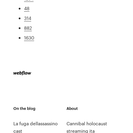
48
314
882
1630
On the blog
About
La fuga dellassassino
Cannibal holocaust
cast
streaming ita