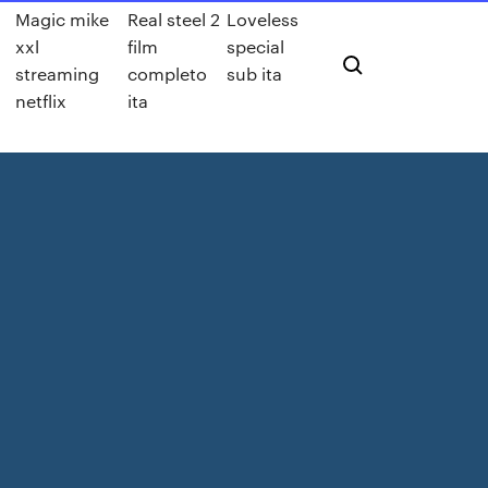
Magic mike
Real steel 2
Loveless
xxl
film
special
streaming
completo
sub ita
netflix
ita