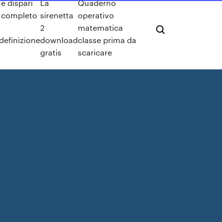
 e dispari
La
Quaderno
m completo
sirenetta
operativo
2
matematica
definizione
download
classe prima da
gratis
scaricare