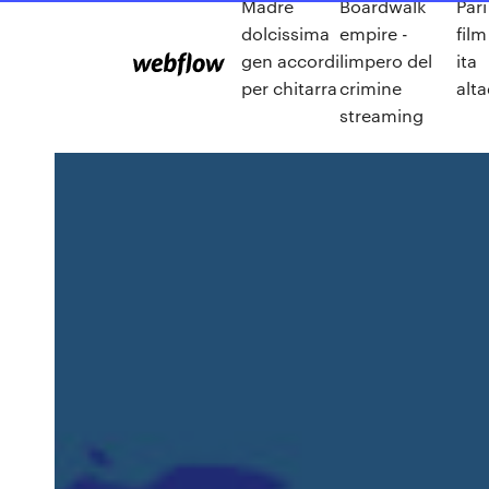
Madre
Boardwalk
Pari
dolcissima
empire -
fil
gen accordi
limpero del
ita
per chitarra
crimine
alta
streaming