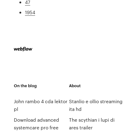
47
1954
On the blog
About
John rambo 4 cda lektor
Stanlio e ollio streaming
pl
ita hd
Download advanced
The scythian i lupi di
systemcare pro free
ares trailer