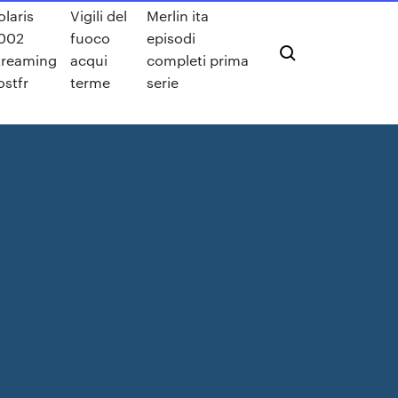
olaris
Vigili del
Merlin ita
002
fuoco
episodi
treaming
acqui
completi prima
ostfr
terme
serie