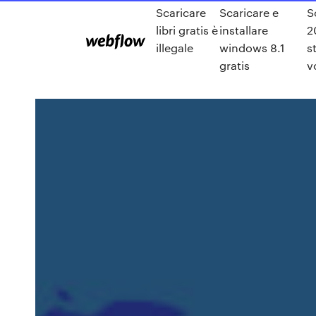
Scaricare
Scaricare e
S
libri gratis è
installare
2
illegale
windows 8.1
s
gratis
v