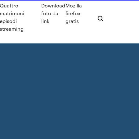
Quattro
Download
Mozilla
matrimoni
foto da
firefox
episodi
link
gratis
streaming