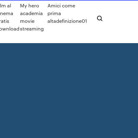
ilm al
My hero
Amici come
inema
academia
prima
ratis
movie
altadefinizione01
ownload
streaming