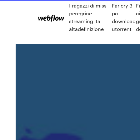
I ragazzi di miss
Far cry 3
F
peregrine
pc
c
streaming ita
download
g
altadefinizione
utorrent
d