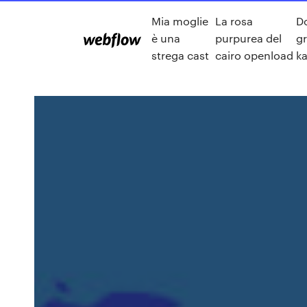
Mia moglie
La rosa
D
è una
purpurea del
gr
strega cast
cairo openload
ka