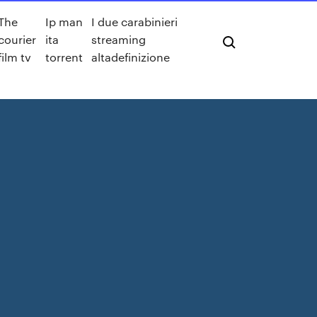
The
Ip man
I due carabinieri
courier
ita
streaming
film tv
torrent
altadefinizione