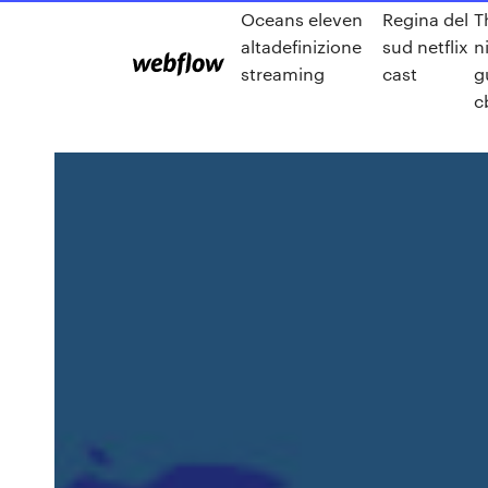
Oceans eleven
Regina del
T
altadefinizione
sud netflix
n
streaming
cast
g
c