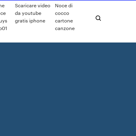
he
Scaricare video
Noce di
ice
da youtube
cocco
uys
gratis iphone
cartone
b01
canzone