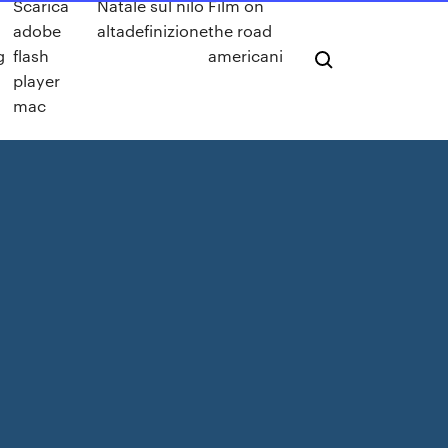
Scarica
Natale sul nilo
Film on
adobe
altadefinizione
the road
g
flash
americani
player
mac