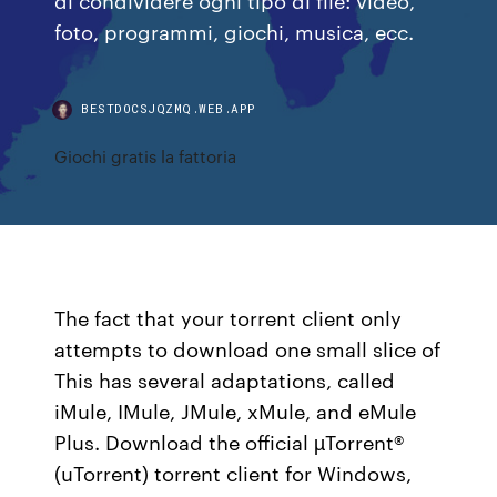
foto, programmi, giochi, musica, ecc.
BESTDOCSJQZMQ.WEB.APP
Giochi gratis la fattoria
The fact that your torrent client only
attempts to download one small slice of
This has several adaptations, called
iMule, IMule, JMule, xMule, and eMule
Plus. Download the official µTorrent®
(uTorrent) torrent client for Windows,