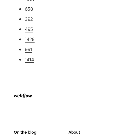
658
392
495
1428
991
1414
On the blog
About