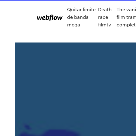
Quitar limite
Death
The van
de banda
race
film tra
mega
filmtv
complet