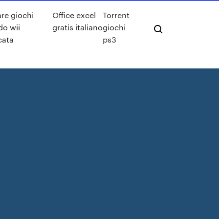
are giochi
Office excel
Torrent
do wii
gratis italiano
giochi
cata
ps3