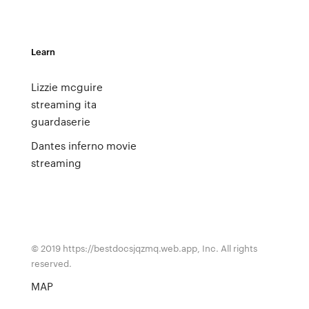
Learn
Lizzie mcguire
streaming ita
guardaserie
Dantes inferno movie
streaming
© 2019 https://bestdocsjqzmq.web.app, Inc. All rights
reserved.
MAP