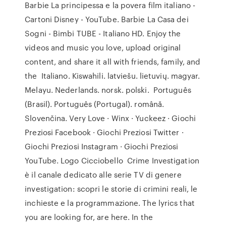
Barbie La principessa e la povera film italiano -
Cartoni Disney - YouTube. Barbie La Casa dei
Sogni - Bimbi TUBE - Italiano HD. Enjoy the
videos and music you love, upload original
content, and share it all with friends, family, and
the ‪Italiano‬. ‪Kiswahili‬. ‪latviešu‬. ‪lietuvių‬. ‪magyar‬.
‪Melayu‬. ‪Nederlands‬. ‪norsk‬. ‪polski‬. ‪ Português
(Brasil)‬. ‪Português (Portugal)‬. ‪română‬.
‪Slovenčina‬. Very Love · Winx · Yuckeez · Giochi
Preziosi Facebook · Giochi Preziosi Twitter ·
Giochi Preziosi Instagram · Giochi Preziosi
YouTube. Logo Cicciobello Crime Investigation
è il canale dedicato alle serie TV di genere
investigation: scopri le storie di crimini reali, le
inchieste e la programmazione. The lyrics that
you are looking for, are here. In the