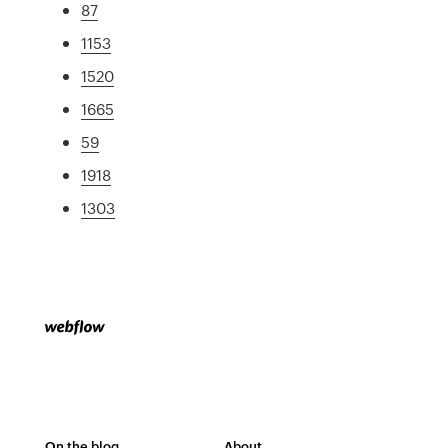
87
1153
1520
1665
59
1918
1303
On the blog
About