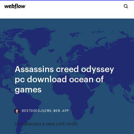
Assassins creed odyssey
pc download ocean of
games
BESTDOCSJQZMQ.WEB.APP
Un tassinaro a new york imdb