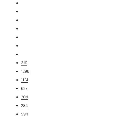
319
1296
1124
627
204
284
594