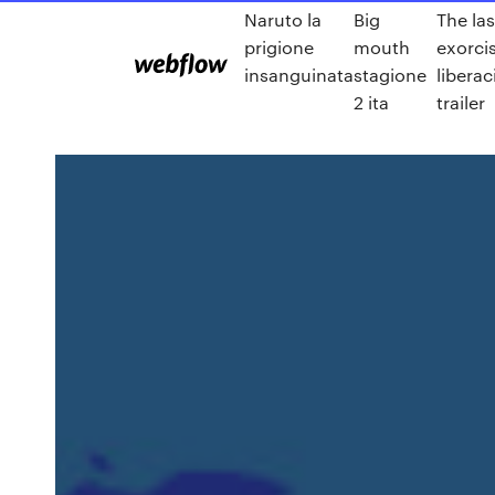
Naruto la
Big
The las
prigione
mouth
exorci
insanguinata
stagione
liberac
2 ita
trailer