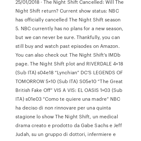
25/01/2018 · The Night Shift Cancelled: Will The
Night Shift return? Current show status: NBC
has officially cancelled The Night Shift season
5. NBC currently has no plans for a new season,
but we can never be sure. Thankfully, you can
still buy and watch past episodes on Amazon.
You can also check out The Night Shift’s IMDb
page. The Night Shift plot and RIVERDALE 4×18
(Sub ITA) s04e18 “Lynchian” DC’S LEGENDS OF
TOMORROW 5×10 (Sub ITA) S05e10 “The Great
British Fake Off” VIS A VIS: EL OASIS 1×03 (Sub
ITA) s01e03 “Como te quiere una madre” NBC
ha deciso di non rinnovare per una quinta
stagione lo show The Night Shift, un medical
drama creato e prodotto da Gabe Sachs e Jeff
Judah, su un gruppo di dottori, infermiere e