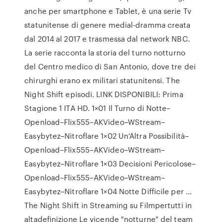
anche per smartphone e Tablet, è una serie Tv
statunitense di genere medial-dramma creata
dal 2014 al 2017 e trasmessa dal network NBC.
La serie racconta la storia del turno notturno
del Centro medico di San Antonio, dove tre dei
chirurghi erano ex militari statunitensi. The
Night Shift episodi. LINK DISPONIBILI: Prima
Stagione 1 ITA HD. 1×01 Il Turno di Notte–
Openload–Flix555–AKVideo–WStream–
Easybytez–Nitroflare 1×02 Un’Altra Possibilità–
Openload–Flix555–AKVideo–WStream–
Easybytez–Nitroflare 1×03 Decisioni Pericolose–
Openload–Flix555–AKVideo–WStream–
Easybytez–Nitroflare 1×04 Notte Difficile per …
The Night Shift in Streaming su Filmpertutti in
altadefinizione Le vicende "notturne" del team