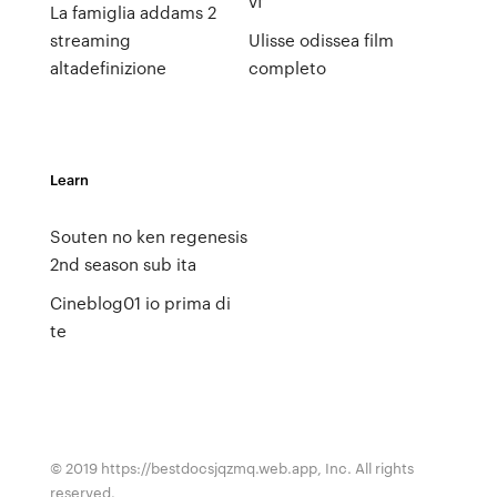
vf
La famiglia addams 2
streaming
Ulisse odissea film
altadefinizione
completo
Learn
Souten no ken regenesis
2nd season sub ita
Cineblog01 io prima di
te
© 2019 https://bestdocsjqzmq.web.app, Inc. All rights
reserved.