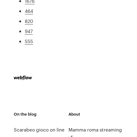
1676
464
820
947
555
On the blog
About
Scarabeo gioco on line
Mamma roma streaming