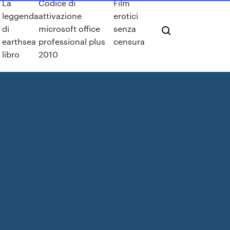
La
Codice di
Film
leggenda
attivazione
erotici
di
microsoft office
senza
earthsea
professional plus
censura
libro
2010