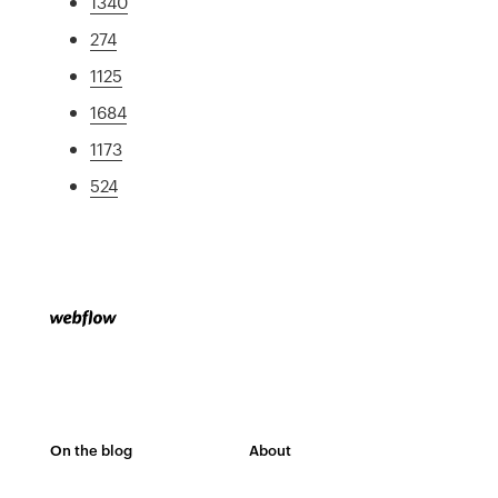
1340
274
1125
1684
1173
524
On the blog
About