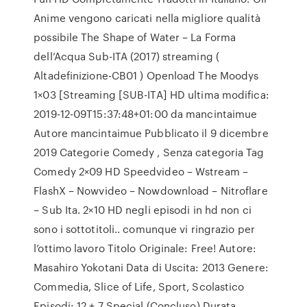
Anime vengono caricati nella migliore qualità
possibile The Shape of Water – La Forma
dell’Acqua Sub-ITA (2017) streaming (
Altadefinizione-CB01 ) Openload The Moodys
1×03 [Streaming [SUB-ITA] HD ultima modifica:
2019-12-09T15:37:48+01:00 da mancintaimue
Autore mancintaimue Pubblicato il 9 dicembre
2019 Categorie Comedy , Senza categoria Tag
Comedy 2×09 HD Speedvideo – Wstream –
FlashX – Nowvideo – Nowdownload – Nitroflare
– Sub Ita. 2×10 HD negli episodi in hd non ci
sono i sottotitoli.. comunque vi ringrazio per
l’ottimo lavoro Titolo Originale: Free! Autore:
Masahiro Yokotani Data di Uscita: 2013 Genere:
Commedia, Slice of Life, Sport, Scolastico
Episodi: 12 + 7 Special (Concluso) Durata