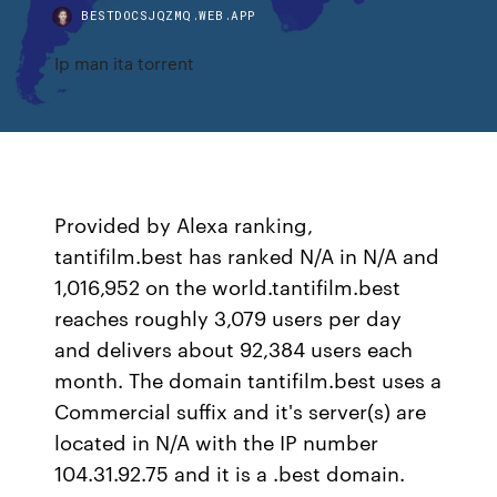
BESTDOCSJQZMQ.WEB.APP
Ip man ita torrent
Provided by Alexa ranking,
tantifilm.best has ranked N/A in N/A and
1,016,952 on the world.tantifilm.best
reaches roughly 3,079 users per day
and delivers about 92,384 users each
month. The domain tantifilm.best uses a
Commercial suffix and it's server(s) are
located in N/A with the IP number
104.31.92.75 and it is a .best domain.