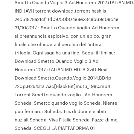
Smetto.Quando.Voglio.3.Ad.Honorem.2017.iTALiAN.MD
iND.[AVI] torrent download,torrent hash is
24c51878a21cf11d09750b04e8e2348b69c08c4e
31/10/2017 · Smetto Quando Voglio-Ad Honorem
si preannuncia esplosivo, con un epico, gran
finale che chiuderà il cerchio dell’intera
trilogia. Ogni saga ha una fine. Segui il film su:
Download Smetto Quando Voglio 3 Ad
Honorem 2017 iTALiAN MD HDTS XviD Next
Download Smetto.Quando.Voglio.2014.BDrip
720p.H264.Ita Aac[BlackBit]mutu_1980.mp4
Torrent Smetto quando voglio - Ad Honorem
Scheda. Smetto quando voglio Scheda. Niente
può fermarci Scheda. Tris di donne e abiti
nuziali Scheda. Viva l'Italia Scheda. Pazze di me
Scheda. SCEGLI LA PIATTAFORMA 01