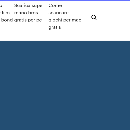
o
Scarica super
Come
 film
mario bros
scaricare
 bond
gratis per pc
giochi per mac
gratis