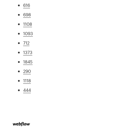
616
698
1108
1093
712
1373
1845
290
1118
444