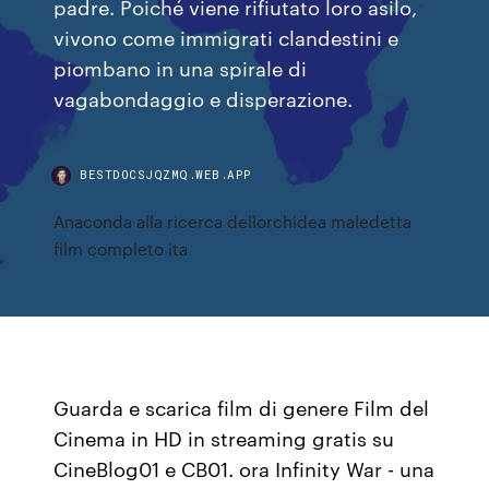
padre. Poiché viene rifiutato loro asilo,
vivono come immigrati clandestini e
piombano in una spirale di
vagabondaggio e disperazione.
BESTDOCSJQZMQ.WEB.APP
Anaconda alla ricerca dellorchidea maledetta
film completo ita
Guarda e scarica film di genere Film del
Cinema in HD in streaming gratis su
CineBlog01 e CB01. ora Infinity War - una