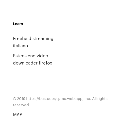
Learn
Freeheld streaming
italiano
Estensione video
downloader firefox
© 2019 https://bestdocsjqzmq.web.app, Inc. All rights
reserved.
MAP