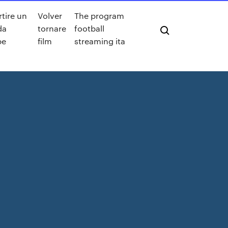
tire un
Volver
The program
da
tornare
football
be
film
streaming ita