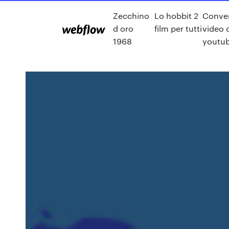
Zecchino
Lo hobbit 2
Conver
d oro
film per tutti
video 
1968
youtu