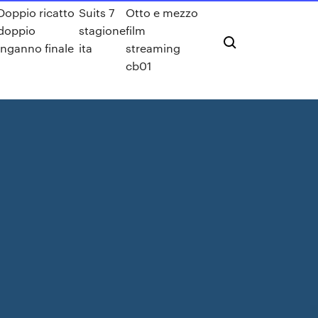
Doppio ricatto
Suits 7
Otto e mezzo
doppio
stagione
film
inganno finale
ita
streaming
cb01