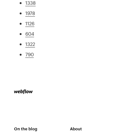
1338
1978
1126
604
1322
790
On the blog
About