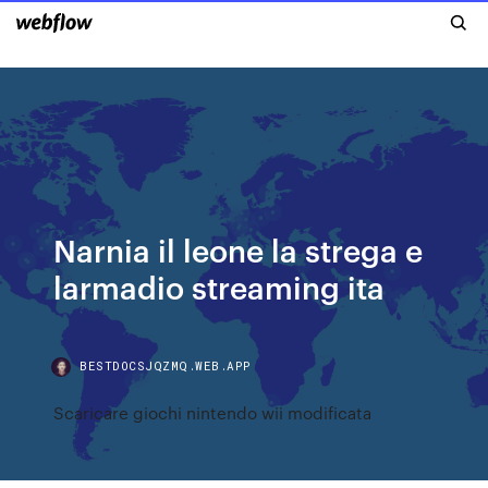
Narnia il leone la strega e
larmadio streaming ita
BESTDOCSJQZMQ.WEB.APP
Scaricare giochi nintendo wii modificata