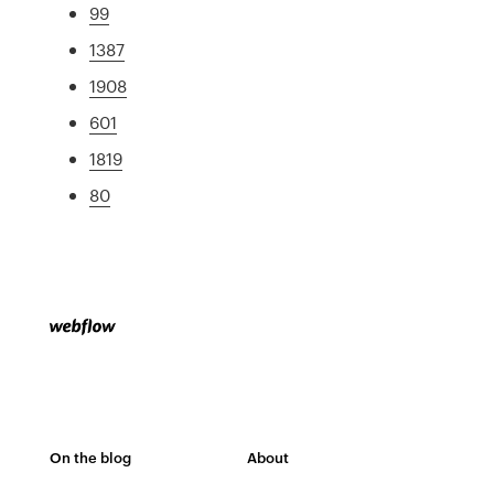
99
1387
1908
601
1819
80
On the blog
About