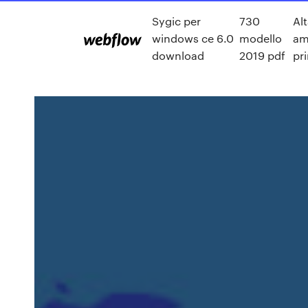
Sygic per
730
Al
windows ce 6.0
modello
am
download
2019 pdf
pr