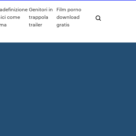
tadefinizione
Genitori in
Film porno
ici come
trappola
download
ima
trailer
gratis