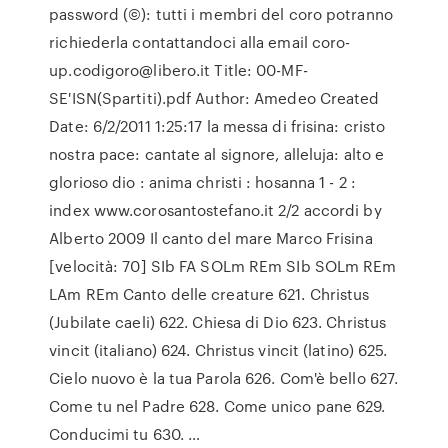
password (©): tutti i membri del coro potranno
richiederla contattandoci alla email coro-
up.codigoro@libero.it Title: 00-MF-
SE'ISN(Spartiti).pdf Author: Amedeo Created
Date: 6/2/2011 1:25:17 la messa di frisina: cristo
nostra pace: cantate al signore, alleluja: alto e
glorioso dio : anima christi : hosanna 1 - 2 :
index www.corosantostefano.it 2/2 accordi by
Alberto 2009 Il canto del mare Marco Frisina
[velocità: 70] SIb FA SOLm REm SIb SOLm REm
LAm REm Canto delle creature 621. Christus
(Jubilate caeli) 622. Chiesa di Dio 623. Christus
vincit (italiano) 624. Christus vincit (latino) 625.
Cielo nuovo è la tua Parola 626. Com'è bello 627.
Come tu nel Padre 628. Come unico pane 629.
Conducimi tu 630. …