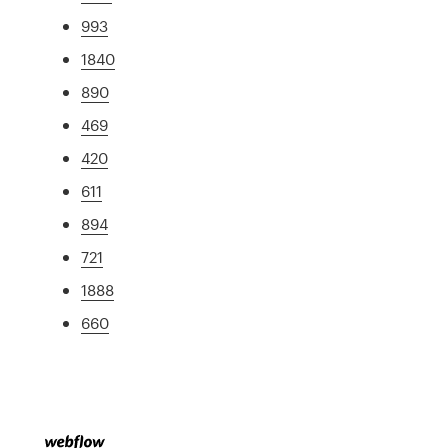
993
1840
890
469
420
611
894
721
1888
660