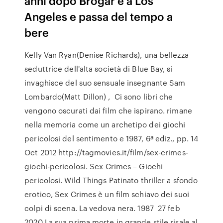
anni dopo Brogar è a Los
Angeles e passa del tempo a
bere
Kelly Van Ryan(Denise Richards), una bellezza
seduttrice dell'alta società di Blue Bay, si
invaghisce del suo sensuale insegnante Sam
Lombardo(Matt Dillon) , Ci sono libri che
vengono oscurati dai film che ispirano. rimane
nella memoria come un archetipo dei giochi
pericolosi del sentimento e 1987, 6ª ediz., pp. 14
Oct 2012 http://tagmovies.it/film/sex-crimes-
giochi-pericolosi. Sex Crimes – Giochi
pericolosi. Wild Things Patinato thriller a sfondo
erotico, Sex Crimes è un film schiavo dei suoi
colpi di scena. La vedova nera. 1987 27 feb
2020 La sua prima morte in grande stile risale al