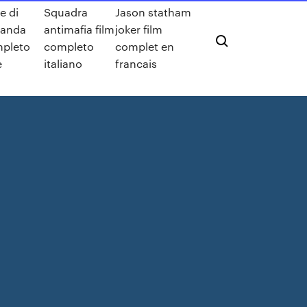
e di
Squadra
Jason statham
anda
antimafia film
joker film
mpleto
completo
complet en
e
italiano
francais