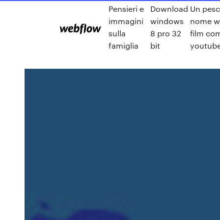
Pensieri e
Download
Un pesc
immagini
windows
nome w
sulla
8 pro 32
film co
famiglia
bit
youtub