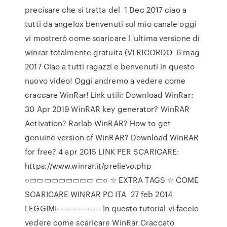
precisare che si tratta del 1 Dec 2017 ciao a
tutti da angelox benvenuti sul mio canale oggi
vi mostrerò come scaricare l 'ultima versione di
winrar totalmente gratuita (VI RICORDO 6 mag
2017 Ciao a tutti ragazzi e benvenuti in questo
nuovo video! Oggi andremo a vedere come
craccare WinRar! Link utili: Download WinRar:
30 Apr 2019 WinRAR key generator? WinRAR
Activation? Rarlab WinRAR? How to get
genuine version of WinRAR? Download WinRAR
for free? 4 apr 2015 LINK PER SCARICARE:
https://www.winrar.it/prelievo.php
○▭▭▭▭▭▭▭▭▭ ▭○ ☆ EXTRA TAGS ☆ COME
SCARICARE WINRAR PC ITA 27 feb 2014
LEGGIMI----------------- In questo tutorial vi faccio
vedere come scaricare WinRar Craccato