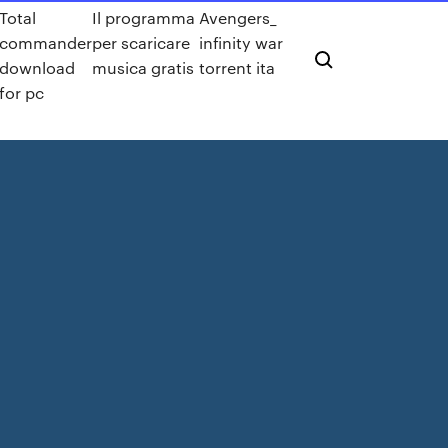
Total
Il programma
Avengers_
commander
per scaricare
infinity war
download
musica gratis
torrent ita
for pc