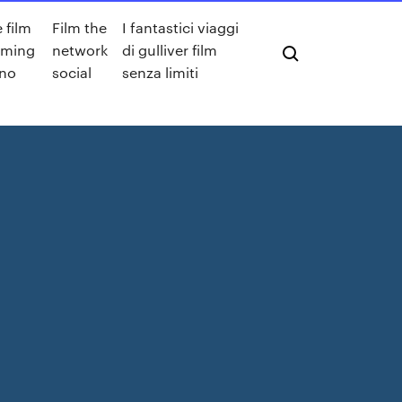
 film
Film the
I fantastici viaggi
aming
network
di gulliver film
ano
social
senza limiti