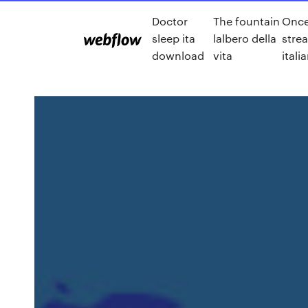
Doctor
The fountain
Once
sleep ita
lalbero della
stre
download
vita
itali