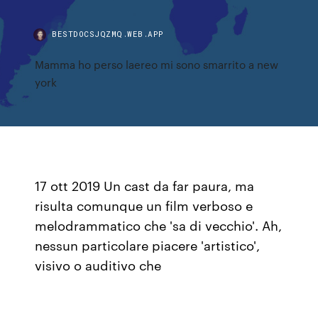
BESTDOCSJQZMQ.WEB.APP
Mamma ho perso laereo mi sono smarrito a new
york
17 ott 2019 Un cast da far paura, ma
risulta comunque un film verboso e
melodrammatico che 'sa di vecchio'. Ah,
nessun particolare piacere 'artistico',
visivo o auditivo che