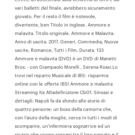
vari balletti del finale, avrebbero sicuramento
giovato. Per il resto il film è notevole,
divertente, ben Titolo in inglese. Ammore e
malavita. Titolo originale. Ammore e Malavita.
Anno di uscita. 2017. Generi. Commedia, Nuove
uscite, Romance, Tutti i Film. Durata. 133
Ammore e malavita (DVD) è un DVD di Manetti
Bros. - con Giampaolo Morelli , Serena Rossi.Lo
trovi nel reparto Musicale di IBS: risparmia
online con le offerte IBS! Ammore e malavita
Streaming Ita Altadefinizione Cb01. Sinossi e
dettagli: Napoli fa da sfondo alle storie di
quattro persone: un boss della camorra che,
con l’aiuto della moglie, cerca in tutti i modi di
scomparire, un’infermiera sognatrice ed un
sicario che vivono sospesi tra il loro passato e il