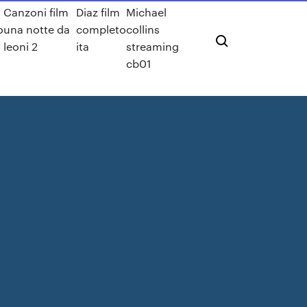
Canzoni film
Diaz film
Michael
o
una notte da
completo
collins
leoni 2
ita
streaming
cb01