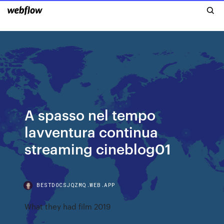
A spasso nel tempo
lavventura continua
streaming cineblog01
BESTDOCSJQZMQ.WEB.APP
What they had film 2019